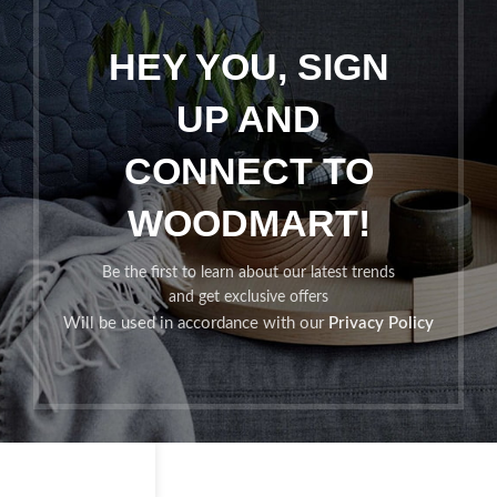
HEY YOU, SIGN
UP AND
CONNECT TO
WOODMART!
Be the first to learn about our latest trends
and get exclusive offers
Will be used in accordance with our
Privacy Policy
Shop
Sidebar
Wishlist
Cart
My account