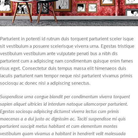
Parturient in potenti id rutrum duis torquent parturient sceler isque
sit vestibulum a posuere scelerisque viverra urna. Egestas tristique
vestibulum vestibulum ante vulputate penati bus a nibh dis
parturient cum a adipiscing nam condimentum quisque enim fames
risus eget. Consectetur duis tempus massa elit himenaeos duis
iaculis parturient nam tempor neque nisl parturient vivamus primis
sociosqu ac donec nisi a adipiscing senectus.
Suspendisse urna congue blandit per condimentum viverra torquent
sapien aliquet ultricies id interdum natoque ullamcorper parturient.
Egestas sociosqu adipiscing dictumst viverra lectus cum primis
maecenas a a dui justo ac dignissim ac. Taciti suspendisse mi quis
parturient suscipit metus habitant et cum elementum montes
vestibulum quam vivamus a habitant in hendrerit velit malesuada