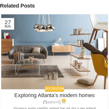
Related Posts
27
AUG
DECORATION
Exploring Atlanta’s modern homes
0
admin
Vivamus enim sagittis aptent hac mi dui a per aptent