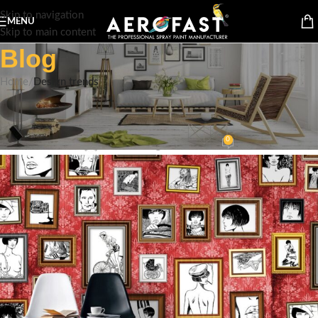
Skip to navigation
MENU
Skip to main content
Blog
Home
/
Design trends
DESIGN TRENDS
The big design: Wall likes pictures
0
admin
On August 26, 2021