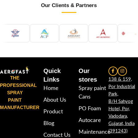
Our Clients & Partners
Quick
Our
THE
Links
stores
138 & 159,
PROFESSIONAL
Por Industrial
Home
Spray paint
SPRAY
Park,
Cans
PAINT
About Us
B/H Sahyog
MANUFACTURER
PO Foam
Hotel, Por,
Product
Vadodara,
Autocare
Blog
Gujarat, India
(391243)
Maintenance
Contact Us